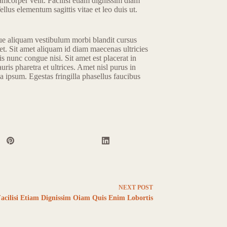
lamcorper velit. Facilisi etiam dignissim diam
us elementum sagittis vitae et leo duis ut.
que aliquam vestibulum morbi blandit cursus
eget. Sit amet aliquam id diam maecenas ultricies
s nunc congue nisi. Sit amet est placerat in
ris pharetra et ultrices. Amet nisl purus in
 ipsum. Egestas fringilla phasellus faucibus
NEXT
POST
acilisi Etiam Dignissim Oiam Quis Enim Lobortis