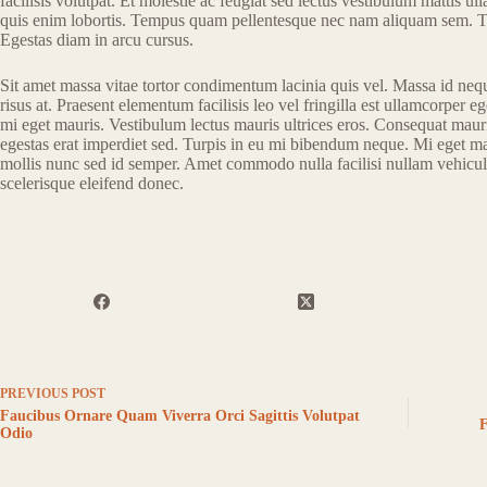
facilisis volutpat. Et molestie ac feugiat sed lectus vestibulum mattis ul
quis enim lobortis. Tempus quam pellentesque nec nam aliquam sem. Tell
Egestas diam in arcu cursus.
Sit amet massa vitae tortor condimentum lacinia quis vel. Massa id ne
risus at. Praesent elementum facilisis leo vel fringilla est ullamcorper 
mi eget mauris. Vestibulum lectus mauris ultrices eros. Consequat mauri
egestas erat imperdiet sed. Turpis in eu mi bibendum neque. Mi eget mau
mollis nunc sed id semper. Amet commodo nulla facilisi nullam vehicula
scelerisque eleifend donec.
PREVIOUS
POST
Faucibus Ornare Quam Viverra Orci Sagittis Volutpat
F
Odio