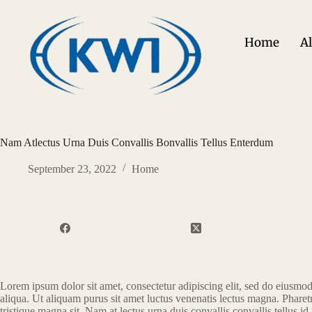
Home
Al
Nam Atlectus Urna Duis Convallis Bonvallis Tellus Enterdum
September 23, 2022
Home
Lorem ipsum dolor sit amet, consectetur adipiscing elit, sed do eiusmo
aliqua. Ut aliquam purus sit amet luctus venenatis lectus magna. Pharetr
tristique magna sit. Nam at lectus urna duis convallis convallis tellus id