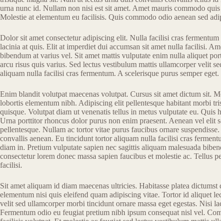
urna nunc id. Nullam non nisi est sit amet. Amet mauris commodo quis 
Molestie at elementum eu facilisis. Quis commodo odio aenean sed adi
Dolor sit amet consectetur adipiscing elit. Nulla facilisi cras ferment
lacinia at quis. Elit at imperdiet dui accumsan sit amet nulla facilisi. A
bibendum at varius vel. Sit amet mattis vulputate enim nulla aliquet port
arcu risus quis varius. Sed lectus vestibulum mattis ullamcorper velit se
aliquam nulla facilisi cras fermentum. A scelerisque purus semper eget.
Enim blandit volutpat maecenas volutpat. Cursus sit amet dictum sit. M
lobortis elementum nibh. Adipiscing elit pellentesque habitant morbi t
quisque. Volutpat diam ut venenatis tellus in metus vulputate eu. Quis 
Urna porttitor rhoncus dolor purus non enim praesent. Aenean vel elit s
pellentesque. Nullam ac tortor vitae purus faucibus ornare suspendisse.
convallis aenean. Eu tincidunt tortor aliquam nulla facilisi cras ferme
diam in. Pretium vulputate sapien nec sagittis aliquam malesuada biben
consectetur lorem donec massa sapien faucibus et molestie ac. Tellus pe
facilisi.
Sit amet aliquam id diam maecenas ultricies. Habitasse platea dictumst
elementum nisi quis eleifend quam adipiscing vitae. Tortor id aliquet 
velit sed ullamcorper morbi tincidunt ornare massa eget egestas. Nisi lac
Fermentum odio eu feugiat pretium nibh ipsum consequat nisl vel. C