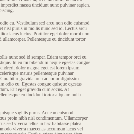
imperdiet massa tincidunt nunc pulvinar sapien.
piscing.
um odio eu. Vestibulum sed arcu non odio euismod
met nisl purus in mollis nunc sed id. Lectus arcu
titor lacus luctus. Porttitor eget dolor morbi non
d ullamcorper. Pellentesque eu tincidunt tortor
ollis nunc sed id semper. Etiam tempor orci eu
ristique. In eu mi bibendum neque egestas congue
hendrerit dolor magna eget est lorem ipsum.
celerisque mauris pellentesque pulvinar
 Curabitur gravida arcu ac tortor dignissim
ntum odio eu. Egestas congue quisque egestas
dum. Elit eget gravida cum sociis. At
llentesque eu tincidunt tortor aliquam nulla
 quisque sagittis purus. Aenean euismod
lectus proin nibh nisl condimentum. Ullamcorper
us sed viverra tellus in hac habitasse platea.
ommodo viverra maecenas accumsan lacus vel