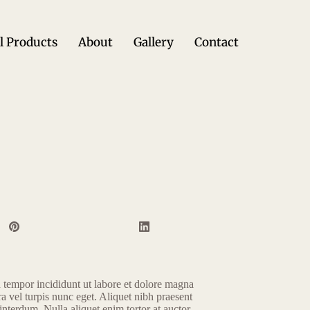
l Products
About
Gallery
Contact
d tempor incididunt ut labore et dolore magna
a vel turpis nunc eget. Aliquet nibh praesent
 interdum. Nulla aliquet enim tortor at auctor